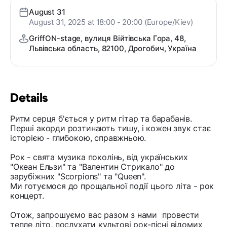
August 31
August 31, 2025 at 18:00 - 20:00 (Europe/Kiev)
GriffON-stage, вулиця Війтівська Гора, 48,
Львівська область, 82100, Дрогобич, Україна
Details
Ритм серця б'ється у ритм гітар та барабанів.
Перші акорди розтинають тишу, і кожен звук стає
історією - глибокою, справжньою.
Рок - свята музика поколінь, від українських
"Океан Ельзи" та "Валентин Стрикало" до
зарубіжних "Scorpions" та "Queen".
Ми готуємося до прощальної події цього літа - рок
концерт.
Отож, запрошуємо вас разом з нами провести
тепле літо, послухати культові рок-пісні відомих