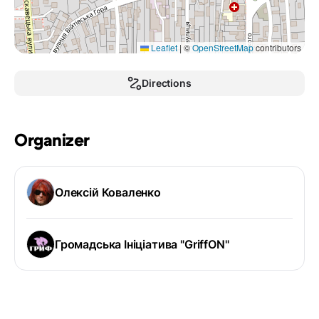
Leaflet
|
©
OpenStreetMap
contributors
Directions
Organizer
Олексій Коваленко
Громадська Ініціатива "GriffON"