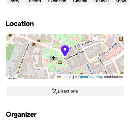
Party
Concert
Exhibition
Cinema
Festival
Show
Location
Leaflet
|
©
OpenStreetMap
contributors
Directions
Organizer