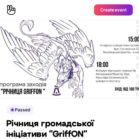
Create event
Passed
Річниця громадської
ініціативи "GriffON"