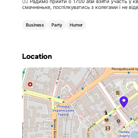
☝🏻 Радимо прийти о 17:00 аби взяти участь у к
смачненьке, поспілкуватись з колегами і не відв
Business
Party
Humor
Location