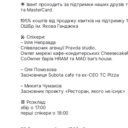
🌟 Івент проходить за підтримки наших друзів 
та MasterCard
❗️95% коштів від продажу квитків на підтримку
ОШБр ім. Якова Гандзюка
🎤 Спікери:
– Ілля Неправда
Співвласник агенції Pravda studio.
Owner мережі кафе-кондитерських CheesecakeF
CoOwner барів HRAM та MAD bar’s house.
– Оля Помозова
Засновниця Subota cafe та ex-CEO TC Pizza
– Микита Чумаков
Засновник проекту «Ресторан, якого не існує»
📆 Розклад:
збір о 17:00
перші спікери о 18:00