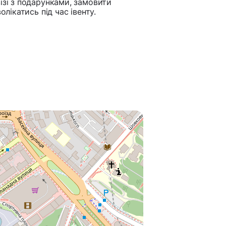
візі з подарунками, замовити
олікатись під час івенту.