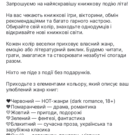
Запрошуємо на найяскравішу книжкову подію літа!
На вас чекають книжкові ігри, вікторини, обмін
рекомендаціями та багато гарного настрою.
Обирайте свій колір, знаходьте однодумців і
відкривайте нові книжкові світи.
Кожен колір веселки приховує власний жанр,
емоцію або літературний виклик. Будемо читати,
грати, змагатися та створювати незабутні спогади
разом.
Ніхто не піде з події без подарунків.
Приходьте з елементами кольору, який описує ваш
улюблений жанр книг:
❤️Червоний — HOT-жанри (dark romance, 18+)
🧡Помаранчевий — драма, романтика
💛Жовтий — пригоди, подорожі
💚Зелений — фентезі, фантастика
🩵Блакитний — сучасна проза, українська та
зарубіжна класика