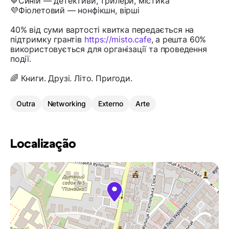
💙Синій — детективи, трилери, містика
💜Фіолетовий — нонфікшн, вірші
40% від суми вартості квитка передається на
підтримку грантів
https://misto.cafe
, а решта 60%
використовується для організації та проведення
події.
🌈 Книги. Друзі. Літо. Пригоди.
Outra
Networking
Externo
Arte
Localização