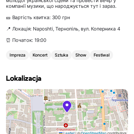
молодої української сцени та провести вечір у
компанії музики, що народжується тут і зараз.
🎫 Вартість квитка: 300 грн
📍 Локація: Naposhti, Тернопіль, вул. Коперника 4
⏰ Початок: 19:00
Impreza
Koncert
Sztuka
Show
Festiwal
Lokalizacja
Leaflet
|
©
OpenStreetMap
contributors