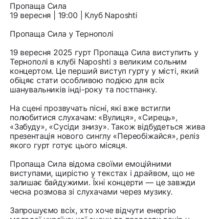
Пропаща Сила
19 вересня | 19:00 | Клуб Naposhti
Пропаща Сила у Тернополі
19 вересня 2025 гурт Пропаща Сила виступить у
Тернополі в клубі Naposhti з великим сольним
концертом. Це перший виступ гурту у місті, який
обіцяє стати особливою подією для всіх
шанувальників інді-року та постпанку.
На сцені прозвучать пісні, які вже встигли
полюбитися слухачам: «Вулиця», «Сирець»,
«Забуду», «Сусіди знизу». Також відбудеться жива
презентація нового синглу «Переобіжайся», реліз
якого гурт готує цього місяця.
Пропаща Сила відома своїми емоційними
виступами, щирістю у текстах і драйвом, що не
залишає байдужими. Їхні концерти — це завжди
чесна розмова зі слухачами через музику.
Запрошуємо всіх, хто хоче відчути енергію