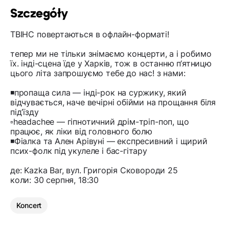
Szczegóły
ТВІНС повертаються в офлайн-форматі!
тепер ми не тільки знімаємо концерти, а і робимо
їх. інді-сцена їде у Харків, тож в останню п‘ятницю
цього літа запрошуємо тебе до нас! з нами:
◾️пропаща сила — інді-рок на суржику, який
відчувається, наче вечірні обійми на прощання біля
під‘їзду
▫️headachee — гіпнотичний дрім-тріп-поп, що
працює, як ліки від головного болю
◾️Фіалка та Ален Арівуні — експресивний і щирий
псих-фолк під укулеле і бас-гітару
де: Kazka Bar, вул. Григорія Сковороди 25
коли: 30 серпня, 18:30
Koncert