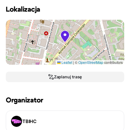
Lokalizacja
Leaflet
|
©
OpenStreetMap
contributors
Zaplanuj trasę
Organizator
ТВІНС