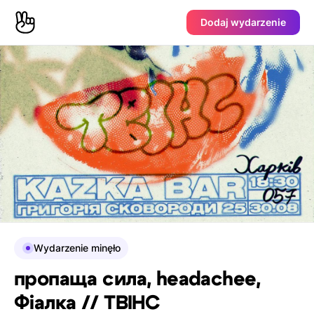
Dodaj wydarzenie
Wydarzenie minęło
пропаща сила, headachee,
Фіалка // ТВІНС