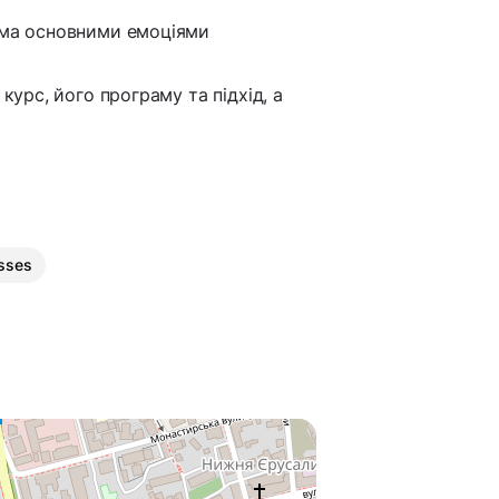
ьома основними емоціями
курс, його програму та підхід, а
asses