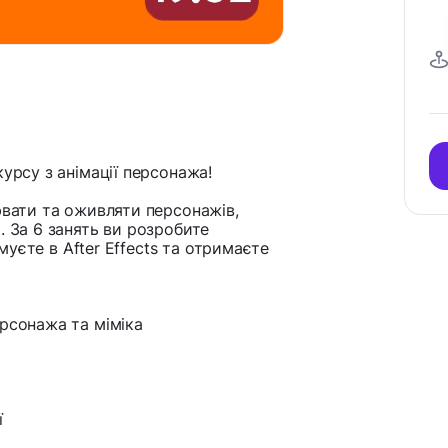
урсу з анімації персонажа!
ювати та оживляти персонажів,
. За 6 занять ви розробите
імуєте в After Effects та отримаєте
ерсонажа та міміка
ї