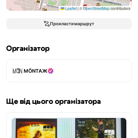
Leaflet
|
©
OpenStreetMap
contributors
Прокласти маршрут
Організатор
MŌNТАЖ
Ще від цього організатора