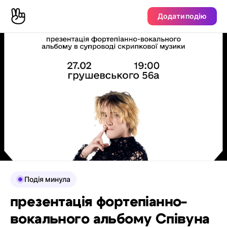
Додати подію
Подія минула
презентація фортепіанно-
вокального альбому Співуна