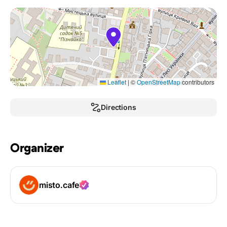
Leaflet
|
©
OpenStreetMap
contributors
Directions
Organizer
misto.cafe