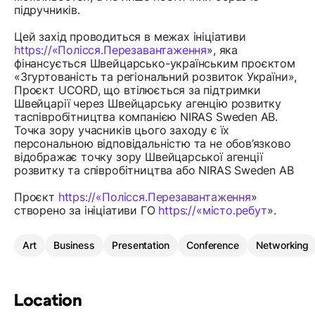
підручників.
Цей захід проводиться в межах ініціативи
https://«Полісся.Перезавантаження
», яка
фінансується Швейцарсько-українським проєктом
«Згуртованість та регіональний розвиток України»,
Проєкт UCORD, що втілюється за підтримки
Швейцарії через Швейцарську агенцію розвитку
таспівробітництва компанією NIRAS Sweden AB.
Точка зору учасників цього заходу є їх
персональною відповідальністю та не обов’язково
відображає точку зору Швейцарської агенції
розвитку та співробітництва або NIRAS Sweden AB
Проєкт
https://«Полісся.Перезавантаження
»
створено за ініціативи ГО
https://«місто.ребут
».
Art
Business
Presentation
Conference
Networking
Location