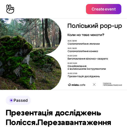
Create event
Passed
Презентація досліджень
Полісся.Перезавантаження