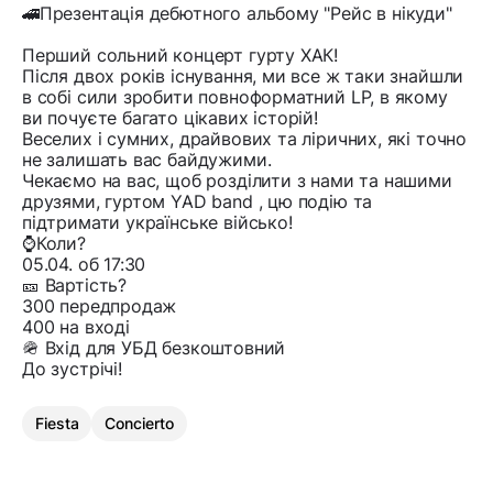
🚄Презентація дебютного альбому "Рейс в нікуди"
Перший сольний концерт гурту ХАК!
Після двох років існування, ми все ж таки знайшли
в собі сили зробити повноформатний LP, в якому
ви почуєте багато цікавих історій!
Веселих і сумних, драйвових та ліричних, які точно
не залишать вас байдужими.
Чекаємо на вас, щоб розділити з нами та нашими
друзями, гуртом YAD band , цю подію та
підтримати українське військо!
⌚️Коли?
05.04. об 17:30
🎫 Вартість?
300 передпродаж
400 на вході
🪖 Вхід для УБД безкоштовний
До зустрічі!
Fiesta
Concierto