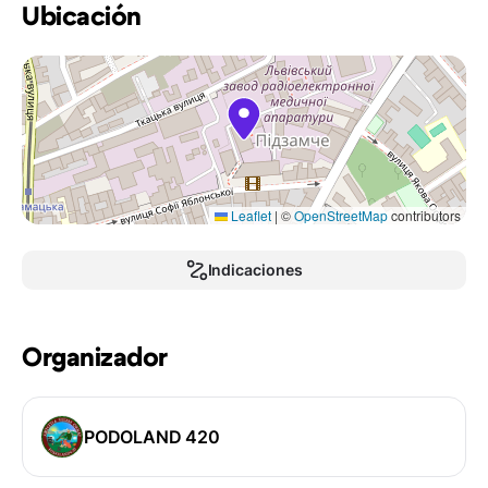
Ubicación
Leaflet
|
©
OpenStreetMap
contributors
Indicaciones
Organizador
PODOLAND 420