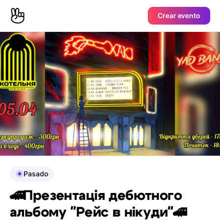
Crear evento
Pasado
🚄Презентація дебютного
альбому "Рейс в нікуди"🚄