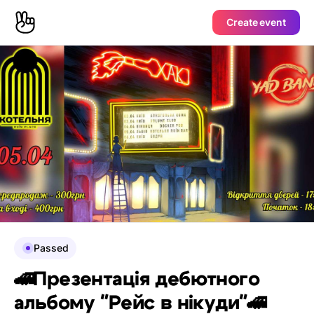
Create event
Passed
🚄Презентація дебютного
альбому "Рейс в нікуди"🚄