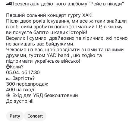
🚄Презентація дебютного альбому "Рейс в нікуди"
Перший сольний концерт гурту ХАК!
Після двох років існування, ми все ж таки знайшли
в собі сили зробити повноформатний LP, в якому
ви почуєте багато цікавих історій!
Веселих і сумних, драйвових та ліричних, які точно
не залишать вас байдужими.
Чекаємо на вас, щоб розділити з нами та нашими
друзями, гуртом YAD band , цю подію та
підтримати українське військо!
⌚️Коли?
05.04. об 17:30
🎫 Вартість?
300 передпродаж
400 на вході
🪖 Вхід для УБД безкоштовний
До зустрічі!
Party
Concert