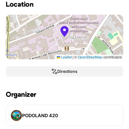
Location
Leaflet
|
©
OpenStreetMap
contributors
Directions
Organizer
PODOLAND 420