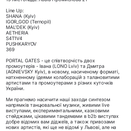
Line Up:
SHANA (Kyiv)
IGOR_GOD (Ternopil)
MAL'DEK (Kyiv)
AETHERIA
S4T1V4
PUSHKARYOV
369
PORTAL GATES - це співтворчість двох
промоутерів - Івана (LONO Lviv) та Дмитра
(AGNIEVSKY Kyiv), в новому, насиченому форматі,
натхненному ідеями колаборацій з талановитими
артистами та промоутерами з різних куточків
України.
Ми прагнемо насичити наші заходи синтезом
напрямків танцювальної музики, живими live
виступами, експериментальними, казковими
стейджами, цікавими тандемами в b2b виступах
добре відомих вам діджеїв, а також привозами
нових артистів, які ще не відомі у Львові, але на