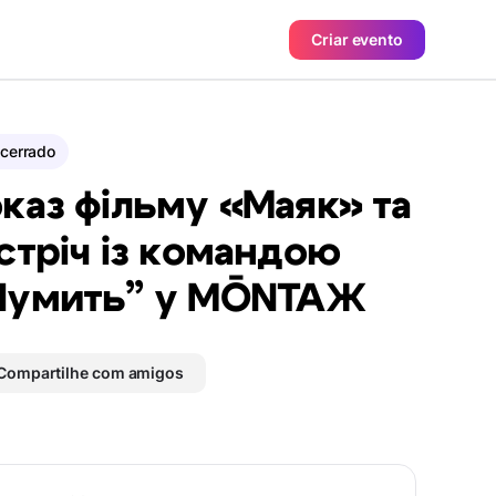
Criar evento
cerrado
каз фільму «Маяк» та
стріч із командою
Шумить” у MŌNTAЖ
Compartilhe com amigos