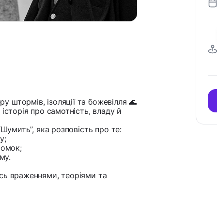
 штормів, ізоляції та божевілля 🌊
історія про самотність, владу й
“Шумить”, яка розповість про те:
у;
йомок;
му.
сь враженнями, теоріями та