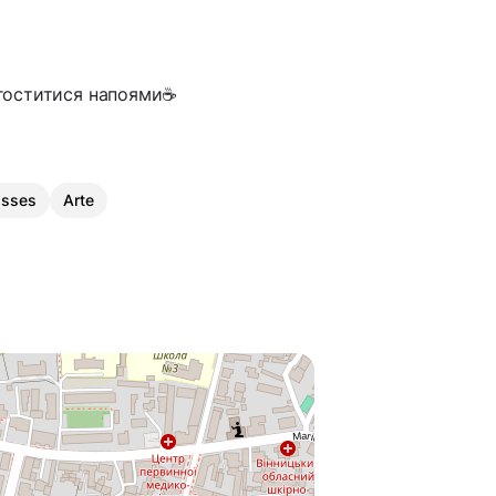
игоститися напоями☕️
asses
Arte