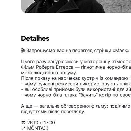
Detalhes
🎬 Запрошуємо вас на перегляд стрічки «Маяк»
Цього разу занурюємось у моторошну атмосферу
Фільм Роберта Еггерса — гіпнотична чорно-біла 
межі людського розуму.
Після показу на нас чекає зустріч із командою 
- чому сучасні режисери використовують плівк
- які особливі прийоми були використані для з
- чому чорно-біла плівка “бачить” колір по-своє
А ще — загальне обговорення фільму: поділимо
відчуттями після перегляду.
📅 26.10 о 17:00
📍 MŌNTAЖ