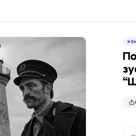
En
По
зу
“