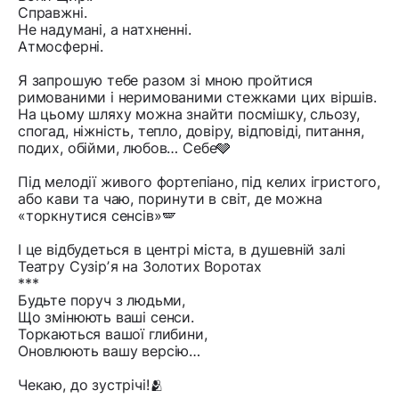
Справжні.
Не надумані, а натхненні.
Атмосферні.
Я запрошую тебе разом зі мною пройтися
римованими і неримованими стежками цих віршів.
На цьому шляху можна знайти посмішку, сльозу,
спогад, ніжність, тепло, довіру, відповіді, питання,
подих, обійми, любов… Себе🩶
Під мелодії живого фортепіано, під келих ігристого,
або кави та чаю, поринути в світ, де можна
«торкнутися сенсів»🪽
І це відбудеться в центрі міста, в душевній залі
Театру Сузірʼя на Золотих Воротах
***
Будьте поруч з людьми,
Що змінюють ваші сенси.
Торкаються вашої глибини,
Оновлюють вашу версію…
Чекаю, до зустрічі!🫂