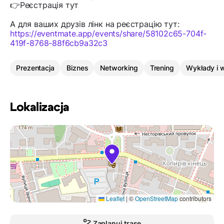
👉Реєстрація тут
А для ваших друзів лінк на реєстрацію тут:
https://eventmate.app/events/share/58102c65-704f-
419f-8768-88f6cb9a32c3
Prezentacja
Biznes
Networking
Trening
Wykłady i 
Lokalizacja
Leaflet
|
©
OpenStreetMap
contributors
Zaplanuj trasę