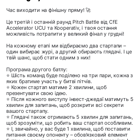
Час виходити на фінішну пряму! 🚀
Це третій і останній раунд Pitch Battle від CfE
Accelerator UCU та Kooperativ, і твоя остання
можливість потрапити у великий фінал у грудні!
На кожному етапі ми відбираємо два стартапи –
один вибирає журі, а другий обирають глядачі. І це
твій шанс, щоб стати одним з них!
Програма другого батлу:
⭐️ Шість команд буде поділено на три пари, кожна з
яких братиме участь у битві пітчів.
⭐️ Кожен стартап матиме 2 хвилини, щоб
презентувати свою ідею.
⭐️ Після кожного виступу інвест-джедаї матимуть 5
хвилин для запитань, щоб розкрити всі секрети
вашого стартапу.
⭐️ Глядачі також отримають 5 хвилин для запитань,
щоб зрозуміти, що робить ваш стартап особливим.
⭐️ І, звичайно, у вас буде 1 хвилина, щоб поставити
питання своєму опоненту – обов’язковий елемент