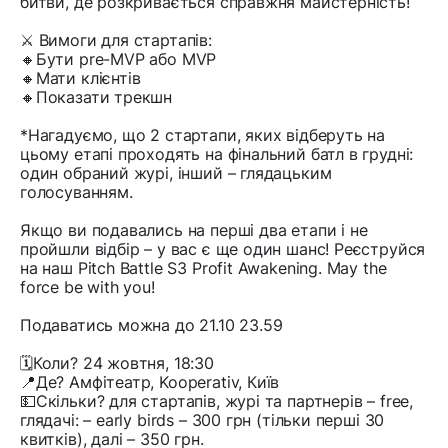
битви, де розкривається справжня майстерність!
⚔️ Вимоги для стартапів:
🔸Бути pre-MVP або MVP
🔸Мати клієнтів
🔸Показати трекшн
*Нагадуємо, що 2 стартапи, яких відберуть на
цьому етапі проходять на фінальний батл в грудні:
один обраний журі, інший – глядацьким
голосуванням.
Якщо ви подавались на перші два етапи і не
пройшли відбір – у вас є ще один шанс! Реєструйся
на наш Pitch Battle S3 Profit Awakening. May the
force be with you!
Подаватись можна до 21.10 23.59
🗓️Коли? 24 жовтня, 18:30
📍Де? Амфітеатр, Kooperativ, Київ
💵Скільки? для стартапів, журі та партнерів – free,
глядачі: – early birds – 300 грн (тільки перші 30
квитків), далі – 350 грн.