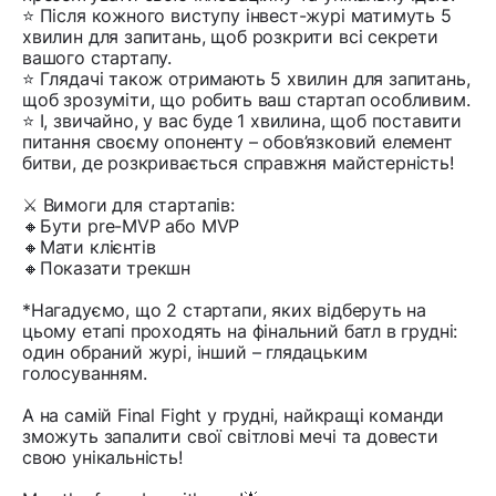
⭐️ Після кожного виступу інвест-журі матимуть 5
хвилин для запитань, щоб розкрити всі секрети
вашого стартапу.
⭐️ Глядачі також отримають 5 хвилин для запитань,
щоб зрозуміти, що робить ваш стартап особливим.
⭐️ І, звичайно, у вас буде 1 хвилина, щоб поставити
питання своєму опоненту – обов’язковий елемент
битви, де розкривається справжня майстерність!
⚔️ Вимоги для стартапів:
🔸Бути pre-MVP або MVP
🔸Мати клієнтів
🔸Показати трекшн
*Нагадуємо, що 2 стартапи, яких відберуть на
цьому етапі проходять на фінальний батл в грудні:
один обраний журі, інший – глядацьким
голосуванням.
А на самій Final Fight у грудні, найкращі команди
зможуть запалити свої світлові мечі та довести
свою унікальність!