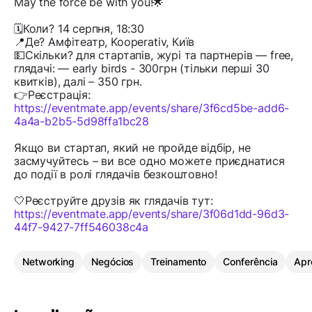
May the force be with you!🌟
🗓️Коли? 14 серпня, 18:30
📍Де? Амфітеатр, Kooperativ, Київ
💵Скільки? для стартапів, журі та партнерів — free,
глядачі: — early birds - 300грн (тільки перші 30
квитків), далі – 350 грн.
👉Реєстрація:
https://eventmate.app/events/share/3f6cd5be-add6-
4a4a-b2b5-5d98ffa1bc28
Якщо ви стартап, який не пройде відбір, не
засмучуйтесь – ви все одно можете приєднатися
до події в ролі глядачів безкоштовно!
🤍Реєструйте друзів як глядачів тут:
https://eventmate.app/events/share/3f06d1dd-96d3-
44f7-9427-7ff546038c4a
Networking
Negócios
Treinamento
Conferência
Apr