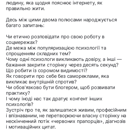
людину, яка щодня пояснює інтернету, як
правильно жити.
Десь між цими двома полюсами народжується
багато запитань:
Чи етично розповідати про свою роботу в
соцмережах?
Де межа між популяризацією психології та
спрощенням складних тем?
Чому одні психологи викликають довіру, а інші —
бажання закрити сторінку через десять секунд?
Що робити із соромом видимості?
Як говорити про себе без самореклами, яка
викликає внутрішній спротив?
Чи обов'язково бути блогером, щоб розвивати
практику?
І чому іноді нас так дратує контент інших
психологів?
Зустріч про те, як залишатися живим, професійним
і впізнаваним, не перетворюючи власну сторінку на
нескінченний потік «червоних прапорців», діагнозів
і мотиваційних цитат.