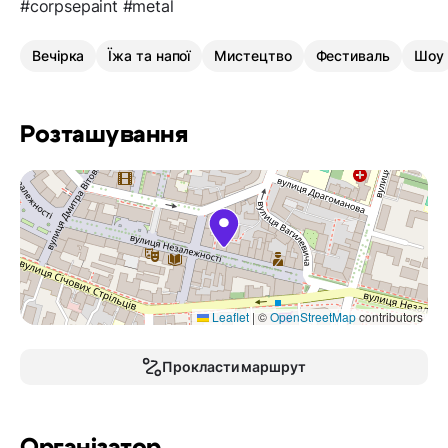
#corpsepaint #metal
Вечірка
Їжа та напої
Мистецтво
Фестиваль
Шоу
Розташування
Leaflet
|
©
OpenStreetMap
contributors
Прокласти маршрут