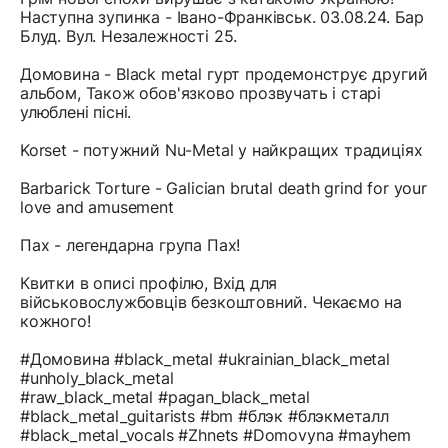
Наступна зупинка - Івано-Франківськ. 03.08.24. Бар
Блуд. Вул. Незалежності 25.
Домовина - Black metal гурт продемонструє другий
альбом, Також обов'язково прозвучать і старі
улюблені пісні.
Korset - потужний Nu-Metal у найкращих традиціях
Barbarick Torture - Galician brutal death grind for your
love and amusement
Пах - легендарна група Пах!
Квитки в описі профілю, Вхід для
військовослужбовців безкоштовний. Чекаємо на
кожного!
#Домовина #black_metal #ukrainian_black_metal
#unholy_black_metal
#raw_black_metal #pagan_black_metal
#black_metal_guitarists #bm #блэк #блэкметалл
#black_metal_vocals #Zhnets #Domovyna #mayhem