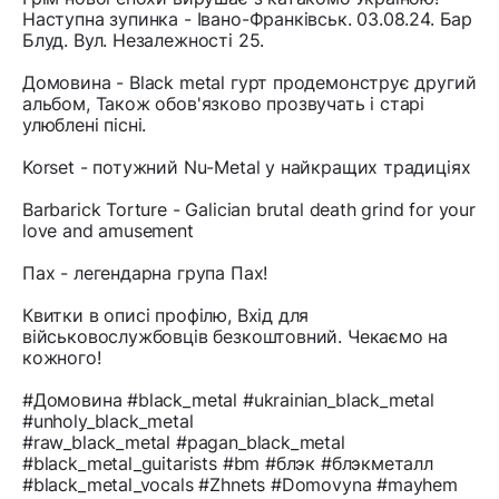
Наступна зупинка - Івано-Франківськ. 03.08.24. Бар
Блуд. Вул. Незалежності 25.
Домовина - Black metal гурт продемонструє другий
альбом, Також обов'язково прозвучать і старі
улюблені пісні.
Korset - потужний Nu-Metal у найкращих традиціях
Barbarick Torture - Galician brutal death grind for your
love and amusement
Пах - легендарна група Пах!
Квитки в описі профілю, Вхід для
військовослужбовців безкоштовний. Чекаємо на
кожного!
#Домовина #black_metal #ukrainian_black_metal
#unholy_black_metal
#raw_black_metal #pagan_black_metal
#black_metal_guitarists #bm #блэк #блэкметалл
#black_metal_vocals #Zhnets #Domovyna #mayhem