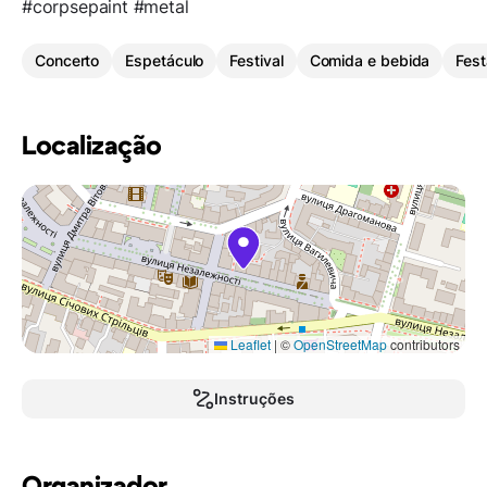
#corpsepaint #metal
Concerto
Espetáculo
Festival
Comida e bebida
Fest
Localização
Leaflet
|
©
OpenStreetMap
contributors
Instruções