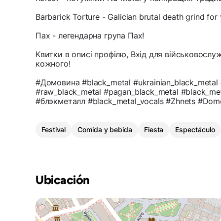
Barbarick Torture - Galician brutal death grind f
Пах - легендарна група Пах!
Квитки в описі профілю, Вхід для військовосл
кожного!
#Домовина #black_metal #ukrainian_black_metal 
#raw_black_metal #pagan_black_metal #black_met
#блэкметалл #black_metal_vocals #Zhnets #Dom
Festival
Comida y bebida
Fiesta
Espectáculo
Ubicación