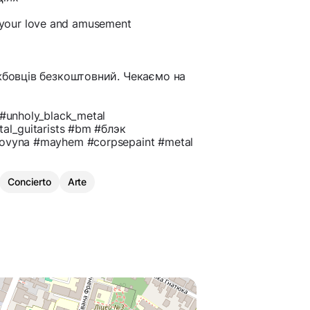
or your love and amusement
ужбовців безкоштовний. Чекаємо на
#unholy_black_metal
al_guitarists #bm #блэк
ovyna #mayhem #corpsepaint #metal
Concierto
Arte