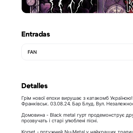
Entradas
FAN
Detalles
Грім нової епохи вирушає з катакомб Україною!
Франківськ. 03.08.24. Бар Блуд. Вул. Незалежнос
Домовина - Black metal гурт продемонструє др
прозвучать і старі улюблені пісні.
Korset - потужний Nu-Metal у найкращих тради