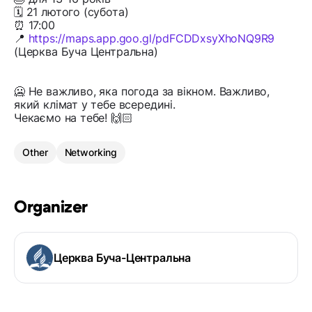
🗓️ 21 лютого (субота)
⏰ 17:00
📍
https://maps.app.goo.gl/pdFCDDxsyXhoNQ9R9
(Церква Буча Центральна)
🥶 Не важливо, яка погода за вікном. Важливо,
який клімат у тебе всередині.
Чекаємо на тебе! 🙌🏻
Other
Networking
Organizer
Церква Буча-Центральна