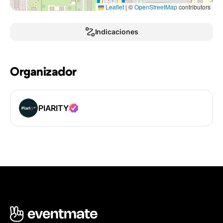
Leaflet
|
©
OpenStreetMap
contributors
Indicaciones
Organizador
PIARITY