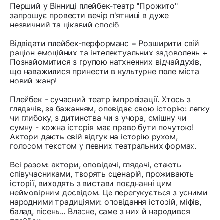
Перший у Вінниці плейбек-театр "Прожито"
запрошує провести вечір п'ятниці в дуже
незвичний та цікавий спосіб.
Відвідати плейбек-перформанс = Розширити свій
раціон емоційних та інтелектуальних задоволень +
Познайомитися з групою натхненних відчайдухів,
що наважилися принести в культурне поле міста
новий жанр!
Плейбек - сучасний театр імпровізації. Хтось з
глядачів, за бажанням, оповідає свою історію: легку
чи глибоку, з дитинства чи з учора, смішну чи
сумну - кожна історія має право бути почутою!
Актори дають свій відгук на історію рухом,
голосом текстом у певних театральних формах.
Всі разом: актори, оповідачі, глядачі, стають
співучасниками, творять сценарій, проживають
історії, виходять з вистави поєднанні цим
неймовірним досвідом. Це перегукується з усними
народними традиціями: оповідання історій, міфів,
балад, пісень... Власне, саме з них й народився