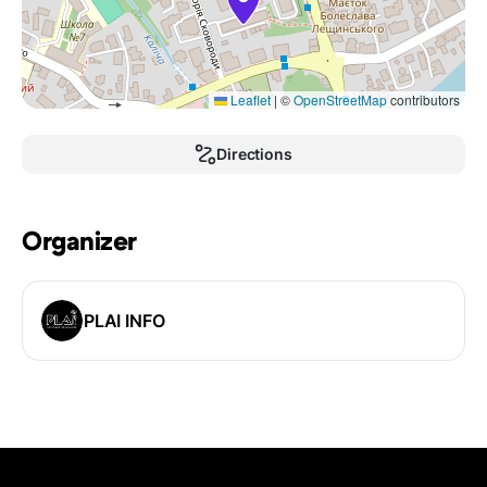
Leaflet
|
©
OpenStreetMap
contributors
Directions
Organizer
PLAI INFO