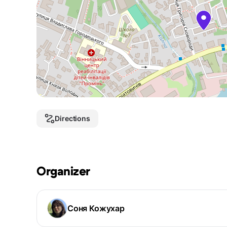
Directions
Organizer
Соня Кожухар