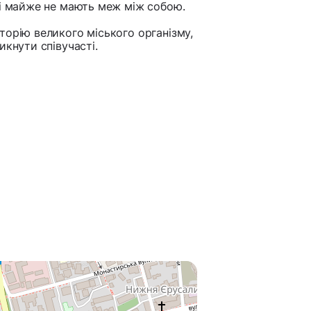
 і майже не мають меж між собою.
торію великого міського організму,
икнути співучасті.