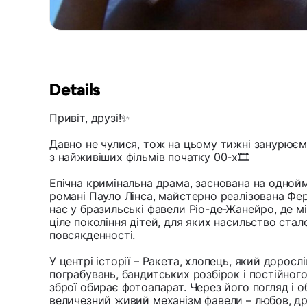
Details
Привіт, друзі!✨
Давно не чулися, тож на цьому тижні занурюємо
з найживіших фільмів початку 00-х🎞️
Епічна кримінальна драма, заснована на одной
романі Пауло Лінса, майстерно реалізована Ф
нас у бразильські фавели Ріо-де-Жанейро, де 
ціле покоління дітей, для яких насильство ста
повсякденності.
У центрі історії – Ракета, хлопець, який доросл
пограбувань, бандитських розбірок і постійного
зброї обирає фотоапарат. Через його погляд і 
величезний живий механізм фавели – любов, дру