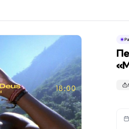
P
Пе
«М