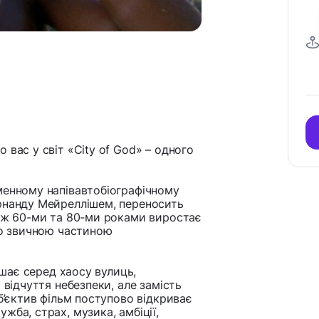
 вас у світ «City of God» – одного
менному напівавтобіографічному
ернанду Мейреллішем, переносить
між 60-ми та 80-ми роками виростає
ло звичною частиною
ішає серед хаосу вулиць,
 відчуття небезпеки, але замість
об’єктив фільм поступово відкриває
жба, страх, музика, амбіції,