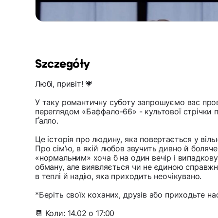
Szczegóły
Любі, привіт! 💗
У таку романтичну суботу запрошуємо вас пров
переглядом «Баффало-66» - культової стрічки 
Ґалло.
Це історія про людину, яка повертається у вільни
Про сім’ю, в якій любов звучить дивно й боляч
«нормальним» хоча б на один вечір і випадкову
обману, але виявляється чи не єдиною справжн
в теплі й надію, яка приходить неочікувано.
*Беріть своїх коханих, друзів або приходьте н
📆 Коли: 14.02 о 17:00