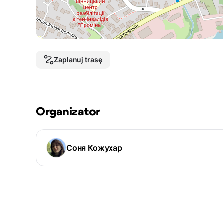
Zaplanuj trasę
Organizator
Соня Кожухар