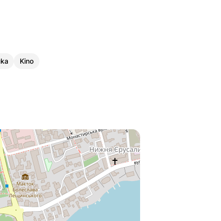
uka
Kino