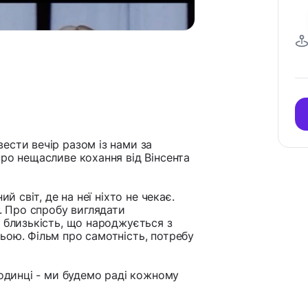
ести вечір разом із нами за
про нещасливе кохання від Вінсента
й світ, де на неї ніхто не чекає.
е. Про спробу виглядати
 близькість, що народжується з
ьою. Фільм про самотність, потребу
аодинці - ми будемо раді кожному