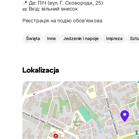
📍 Де: ПІЧ (вул. Г. Сковороди, 25)
🎫 Вхід: вільний внесок
Реєстрація на подію обовʼязкова
Święta
Inne
Jedzenie i napoje
Impreza
Szt
Lokalizacja