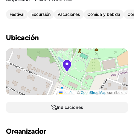
Festival
Excursión
Vacaciones
Comida y bebida
Con
Ubicación
Leaflet
|
©
OpenStreetMap
contributors
Indicaciones
Organizador