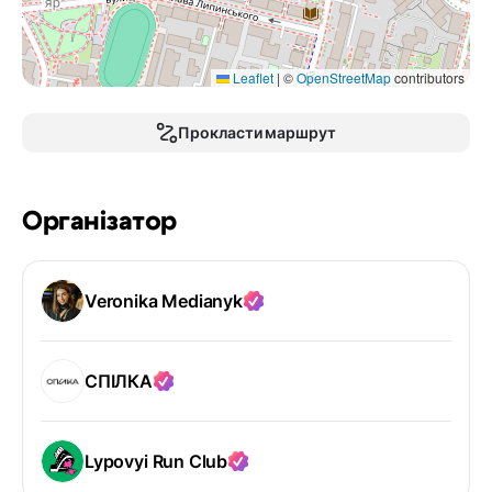
Leaflet
|
©
OpenStreetMap
contributors
Прокласти маршрут
Організатор
Veronika Medianyk
СПІЛКА
Lypovyi Run Club