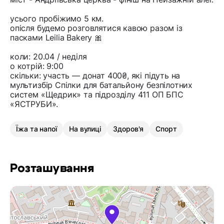
усього пробіжимо 5 км.
опісля будемо розговлятися кавою разом із
пасками Leilia Bakery 🎀
коли: 20.04 / неділя
о котрій: 9:00
скільки: участь — донат 400₴, які підуть на
мультизбір Спілки для батальйону безпілотних
систем «Щедрик» та підрозділу 411 ОП БПС
«ЯСТРУБИ».
Їжа та напої
На вулиці
Здоров'я
Спорт
Розташування