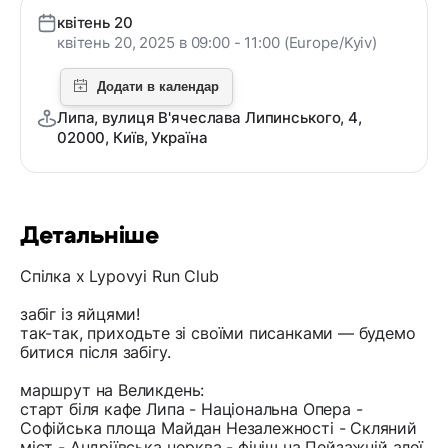
квітень 20
квітень 20, 2025 в 09:00 - 11:00 (Europe/Kyiv)
Липа, вулиця В'ячеслава Липинського, 4,
02000, Київ, Україна
Детальніше
Спілка х Lypovyi Run Club
забіг із яйцями!
так-так, приходьте зі своїми писанками — будемо
битися після забігу.
маршрут на Великдень:
старт біля кафе Липа - Національна Опера -
Софійська площа Майдан Незалежності - Скляний
міст - Андріївська церква - фініш на Пейзажній алеї.