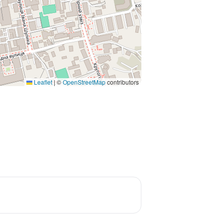
Leaflet
|
©
OpenStreetMap
contributors