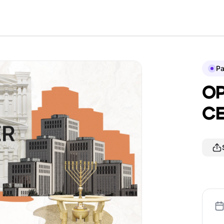
P
O
CE