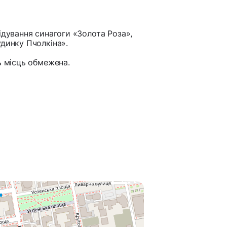
ідування синагоги «Золота Роза»,
удинку Пчолкіна».
ь місць обмежена.