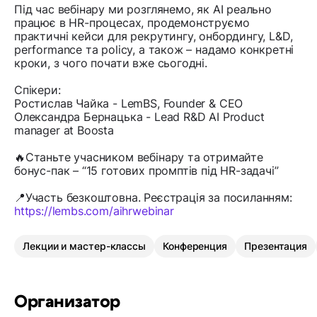
Під час вебінару ми розглянемо, як AI реально
працює в HR-процесах, продемонструємо
практичні кейси для рекрутингу, онбордингу, L&D,
performance та policy, а також – надамо конкретні
кроки, з чого почати вже сьогодні.
Спікери:
Ростислав Чайка - LemBS, Founder & CEO
Олександра Бернацька - Lead R&D AI Product
manager at Boosta
🔥Станьте учасником вебінару та отримайте
бонус-пак – “15 готових промптів під HR-задачі”
📍Участь безкоштовна. Реєстрація за посиланням:
https://lembs.com/aihrwebinar
Лекции и мастер-классы
Конференция
Презентация
Организатор