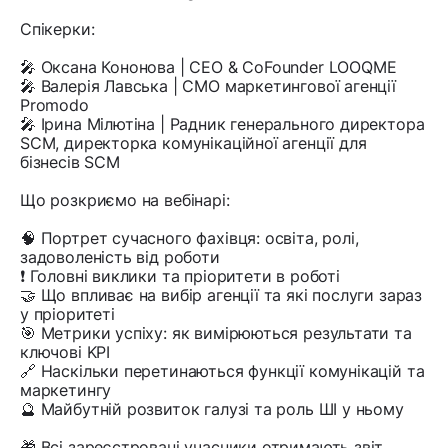
Спікерки:
🎤 Оксана Кононова | CEO & CoFounder LOOQME
🎤 Валерія Лавська | CMO маркетингової агенції
Promodo
🎤 Ірина Мілютіна | Радник генерального директора
SCM, директорка комунікаційної агенції для
бізнесів SCM
Що розкриємо на вебінарі:
🧠 Портрет сучасного фахівця: освіта, ролі,
задоволеність від роботи
❗️ Головні виклики та пріоритети в роботі
🤝 Що впливає на вибір агенції та які послуги зараз
у пріоритеті
🎯 Метрики успіху: як вимірюються результати та
ключові KPI
🔗 Наскільки перетинаються функції комунікацій та
маркетингу
🔮 Майбутній розвиток галузі та роль ШІ у ньому
🎁 Всі зареєстровані учасники отримають звіт