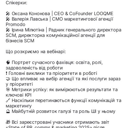
Спікерки:
🎤 Оксана Кононова | CEO & CoFounder LOOQME
🎤 Валерія Лавська | CMO маркетингової агенції
Promodo
🎤 Ірина Мілютіна | Радник генерального директора
SCM, директорка комунікаційної агенції для
бізнесів SCM
Що розкриємо на вебінарі:
🧠 Портрет сучасного фахівця: освіта, ролі,
задоволеність від роботи
❗️ Головні виклики та пріоритети в роботі
🤝 Що впливає на вибір агенції та які послуги зараз
у пріоритеті
🎯 Метрики успіху: як вимірюються результати та
ключові KPI
🔗 Наскільки перетинаються функції комунікацій та
маркетингу
🔮 Майбутній розвиток галузі та роль ШІ у ньому
🎁 Всі зареєстровані учасники отримають звіт
«State of PR, comms & marketing 2025» після