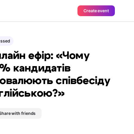
Create event
assed
лайн ефір: «Чому
% кандидатів
овалюють співбесіду
глійською?»
Share with friends