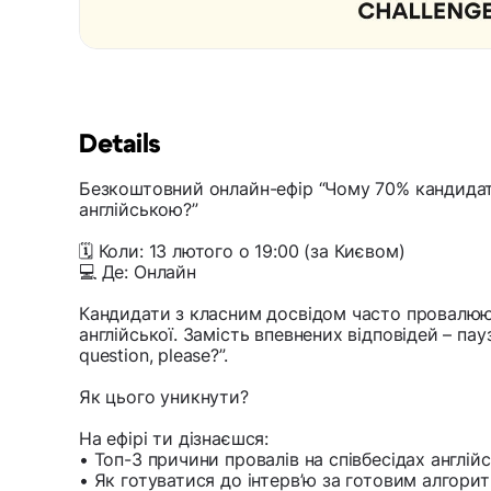
Details
Безкоштовний онлайн-ефір “Чому 70% кандидат
англійською?”
🗓 Коли: 13 лютого о 19:00 (за Києвом)
💻 Де: Онлайн
Кандидати з класним досвідом часто провалюют
англійської. Замість впевнених відповідей – пауза
question, please?”.
Як цього уникнути?
На ефірі ти дізнаєшся:
• Топ-3 причини провалів на співбесідах англій
• Як готуватися до інтерв’ю за готовим алгори