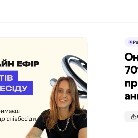
P
Он
70
пр
ан