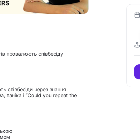
ів провалюють співбесіду
ь співбесіди через знання
, паніка і “Could you repeat the
ською
тмом