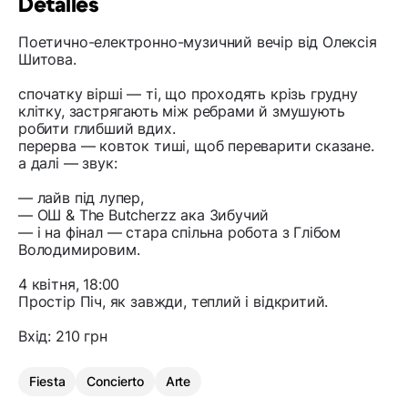
Detalles
Поетично-електронно-музичний вечір від Олексія
Шитова.
спочатку вірші — ті, що проходять крізь грудну
клітку, застрягають між ребрами й змушують
робити глибший вдих.
перерва — ковток тиші, щоб переварити сказане.
а далі — звук:
— лайв під лупер,
— ОШ & The Butcherzz ака Зибучий
— і на фінал — стара спільна робота з Глібом
Володимировим.
4 квітня, 18:00
Простір Піч, як завжди, теплий і відкритий.
Вхід: 210 грн
Fiesta
Concierto
Arte