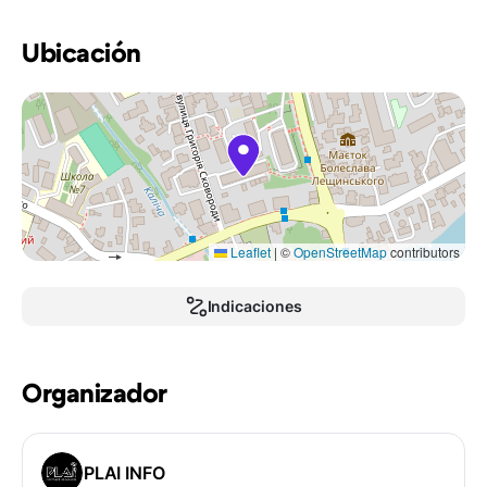
Ubicación
Leaflet
|
©
OpenStreetMap
contributors
Indicaciones
Organizador
PLAI INFO