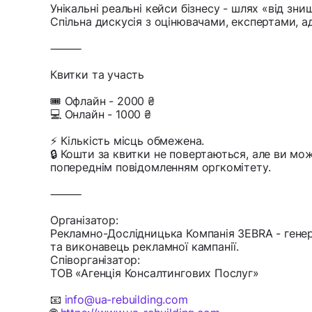
Унікальні реальні кейси бізнесу - шлях «від зни
Спільна дискусія з оцінювачами, експертами, а
⸻
Квитки та участь
🎟️ Офлайн - 2000 ₴
💻 Онлайн - 1000 ₴
⚡ Кількість місць обмежена.
🔒 Кошти за квитки не повертаються, але ви мож
попереднім повідомленням оргкомітету.
⸻
Організатор:
Рекламно-Дослідницька Компанія ЗEBRA - гене
та виконавець рекламної кампанії.
Співорганізатор:
ТОВ «Агенція Консалтингових Послуг»
📧
info@ua-rebuilding.com