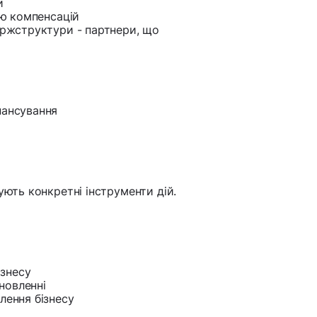
и
ою компенсацій
ержструктури - партнери, що
нансування
ують конкретні інструменти дій.
ізнесу
дновленні
лення бізнесу