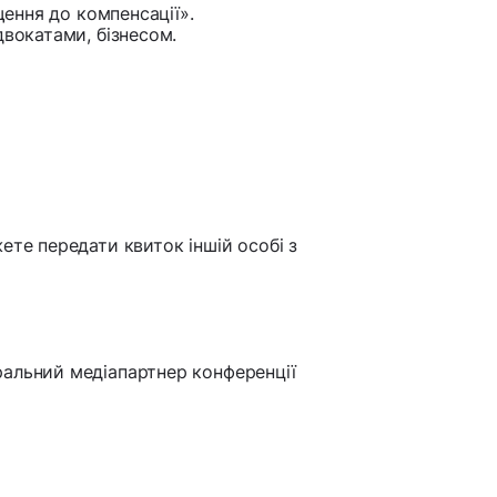
щення до компенсації».
двокатами, бізнесом.
ете передати квиток іншій особі з
ральний медіапартнер конференції