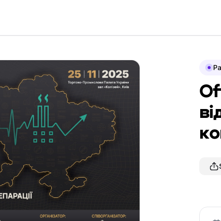
P
Of
ві
ко