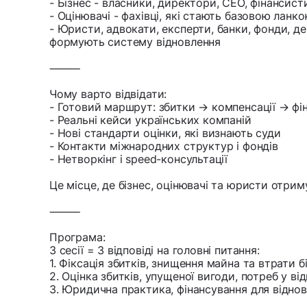
- Бізнес - власники, директори, CEO, фінансист
- Оцінювачі - фахівці, які стають базовою ланк
- Юристи, адвокати, експерти, банки, фонди, д
формують систему відновлення
⸻
Чому варто відвідати:
- Готовий маршрут: збитки → компенсації → фі
- Реальні кейси українських компаній
- Нові стандарти оцінки, які визнають суди
- Контакти міжнародних структур і фондів
- Нетворкінг і speed-консультації
Це місце, де бізнес, оцінювачі та юристи отрим
⸻
Програма:
3 сесії = 3 відповіді на головні питання:
1. Фіксація збитків, знищення майна та втрати б
2. Оцінка збитків, упущеної вигоди, потреб у ві
3. Юридична практика, фінансування для віднов