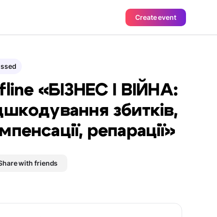
Create event
assed
fline «БІЗНЕС І ВІЙНА:
дшкодування збитків,
мпенсації, репарації»
Share with friends