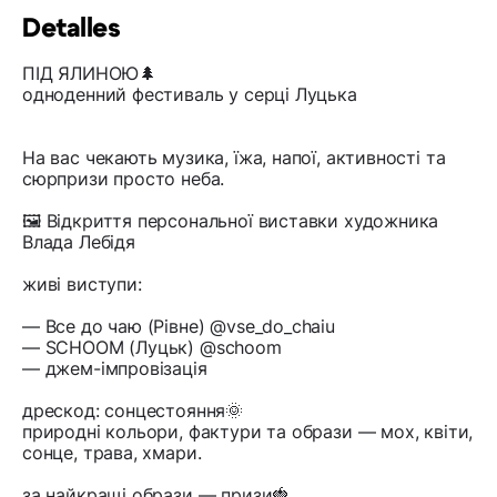
Detalles
ПІД ЯЛИНОЮ🌲
одноденний фестиваль у серці Луцька
На вас чекають музика, їжа, напої, активності та
сюрпризи просто неба.
🖼 Відкриття персональної виставки художника
Влада Лебідя
живі виступи:
— Все до чаю (Рівне) @vse_do_chaiu
— SCHOOM (Луцьк) @schoom
— джем-імпровізація
дрескод: сонцестояння🌞
природні кольори, фактури та образи — мох, квіти,
сонце, трава, хмари.
за найкращі образи — призи🍓