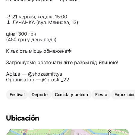
📍 21 червня, неділя, 15:00
🌲 ЛУЧАНКА (вул. Млинова, 13)
ціна: 300 грн
(450 грн у день події)
Кількість місць обмежена🍓
Запрошуємо розпочати літо разом під Ялиною!
Афіша — @shozasmittya
Організатор — @prostir_22
Festival
Deporte
Comida y bebida
Fiesta
Exposició
Ubicación