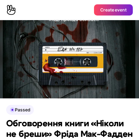
Create event
Passed
Обговорення книги «Ніколи
не бреши» Фріда Мак-Фадден