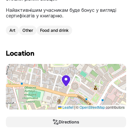
Найактивнішим учасникам буде бонус у вигляді
сертифікатів у книгарню.
Art
Other
Food and drink
Location
Leaflet
|
©
OpenStreetMap
contributors
Directions