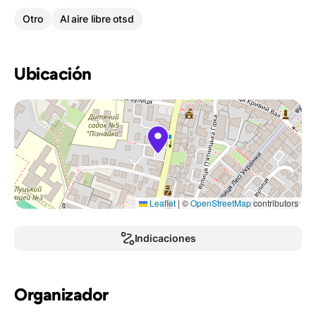
Otro
Al aire libre otsd
Ubicación
Leaflet
|
©
OpenStreetMap
contributors
Indicaciones
Organizador