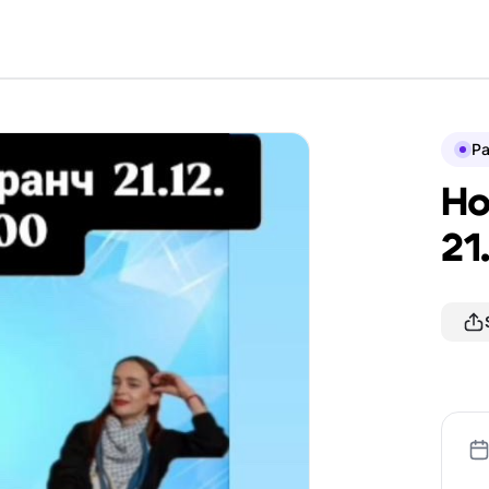
P
Но
21