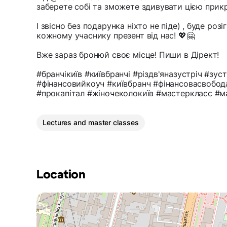
заберете собі та зможете здивувати цією прикра
І звісно без подарунка ніхто не піде) , буде розі
кожному учаснику презент від нас! 💖🤗
Вже зараз бронюй своє місце! Пиши в Дірект!
#бранчікиїв #київбранчі #різдв'яназустріч #зус
#фінансовийкоуч #київбранч #фінансовасвобода
#прокапітал #жіночеколокиїв #мастеркласс #м
Lectures and master classes
Location