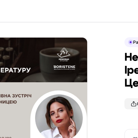
P
Не
Ір
Це