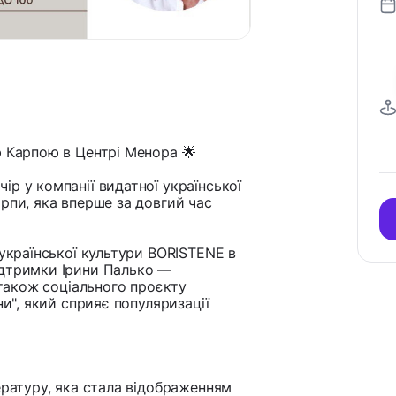
ю Карпою в Центрі Менора 🌟
р у компанії видатної української
рпи, яка вперше за довгий час
 української культури BORISTENE в
ідтримки Ірини Палько —
 також соціального проєкту
ни", який сприяє популяризації
ературу, яка стала відображенням