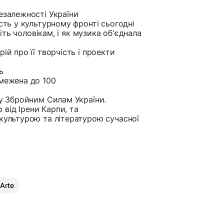
езалежності України
сть у культурному фронті сьогодні
віть чоловікам, і як музика об'єднала
ій про її творчість і проекти
ь
бмежена до 100
гу Збройним Силам України.
від Ірени Карпи, та
 культурою та літературою сучасної
Arte