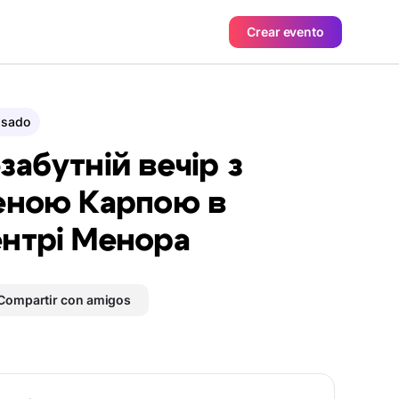
Crear evento
asado
забутній вечір з
еною Карпою в
нтрі Менора
Compartir con amigos