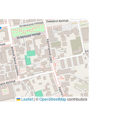
Leaflet
|
©
OpenStreetMap
contributors