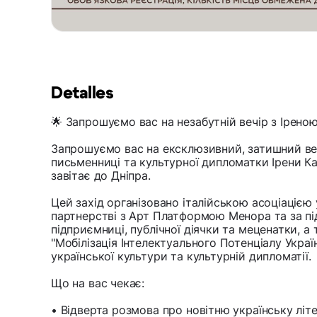
Detalles
🌟 Запрошуємо вас на незабутній вечір з Ірено
Запрошуємо вас на ексклюзивний, затишний вечі
письменниці та культурної дипломатки Ірени Ка
завітає до Дніпра.
Цей захід організовано італійською асоціацією
партнерстві з Арт Платформою Менора та за п
підприємниці, публічної діячки та меценатки, а
"Мобілізація Інтелектуального Потенціалу Украї
української культури та культурній дипломатії.
Що на вас чекає:
• Відверта розмова про новітню українську літ