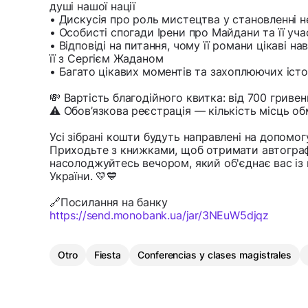
душі нашої нації
• Дискусія про роль мистецтва у становленні н
• Особисті спогади Ірени про Майдани та її уча
• Відповіді на питання, чому її романи цікаві на
її з Сергієм Жаданом
• Багато цікавих моментів та захоплюючих істор
💸 Вартість благодійного квитка: від 700 гривен
⚠️ Обов’язкова реєстрація — кількість місць о
Усі зібрані кошти будуть направлені на допомо
Приходьте з книжками, щоб отримати автограф 
насолоджуйтесь вечором, який об'єднає вас із
України. 💛💙
🔗Посилання на банку
https://send.monobank.ua/jar/3NEuW5djqz
Otro
Fiesta
Conferencias y clases magistrales