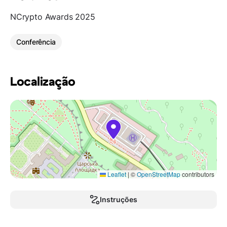
NCrypto Awards 2025
Conferência
Localização
Leaflet
|
©
OpenStreetMap
contributors
Instruções