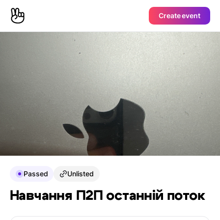
Create event
Passed
Unlisted
Навчання П2П останній поток