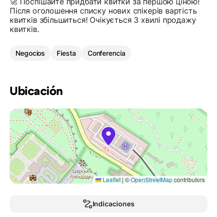
🚀 Поспішайте придбати квитки за першою ціною!
Після оголошення списку нових спікерів вартість
квитків збільшиться! Очікується 3 хвилі продажу
квитків.
Negocios
Fiesta
Conferencia
Ubicación
Leaflet
|
©
OpenStreetMap
contributors
Indicaciones