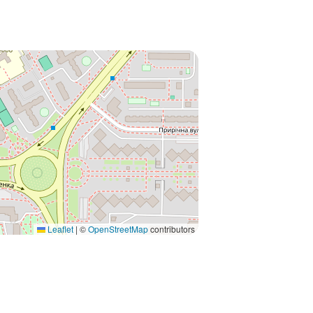
Leaflet
|
©
OpenStreetMap
contributors