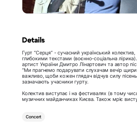
Details
Гурт “Серця” - сучасний український колектив
глибокими текстами (воєнно-соціальна лірика).
артист України Дмитро Лінартович та автор піс
“Ми прагнемо подарувати слухачам вечір щирих
важливо, щоби кожен глядач відчув силу пісень
зазначають учасники гурту.
Колектив виступає і на фестивалях (в тому числі 
музичних майданчиках Києва. Також мріє виступ
Concert