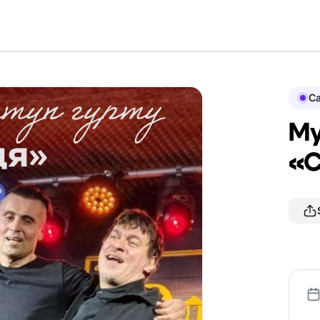
Ca
Му
«С