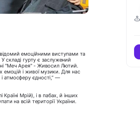
, відомий емоційними виступами та
 У складі гурту є заслужений
ні "Меч Арея" - Живосил Лютий.
 емоцій і живої музики. Для нас
 і атмосферу єдності,” —
Країні Мрій), і в пабах, й інших
ати на всій території України.