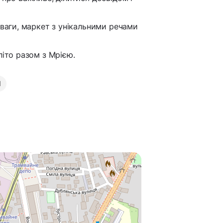
.
зваги, маркет з унікальними речами
літо разом з Мрією.
l