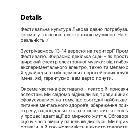
Details
Фестивальна культура Львова давно потребув
формату з якісною електронною музикою. Наст
реальність ⚡️
Зустрічаємось 13-14 вересня на території Пром
Фестивалю. Збираємо декілька сцен - як просто 
широкий спектр електронної музики: від глибо
експериментального електро, техно та меланхол
Хедлайнери з найвідоміших європейських клубів
імена, які, гарантуємо, вам варто почути.
Окрема частина фестивалю - лекторій, присвя
аспектам. Ми свідомо відійшли від традиційни
сфокусувалися на тому, що сьогодні найбільше
питання ментального здоров’я, збереження псих
стресу, відповідальність за власне життя і спі
у процесі адаптації до мирного життя. Обгово
сцену часів війни у панельній дискусії. Ми віри
розваги, а й про можливість відкрито говорити