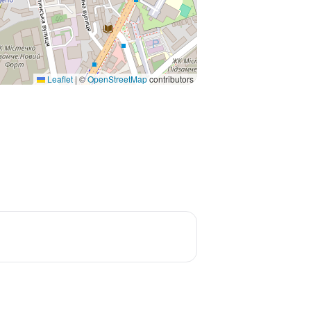
Leaflet
|
©
OpenStreetMap
contributors