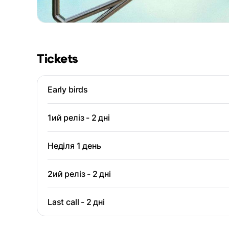
Tickets
Early birds
1ий реліз - 2 дні
Неділя 1 день
2ий реліз - 2 дні
Last call - 2 дні