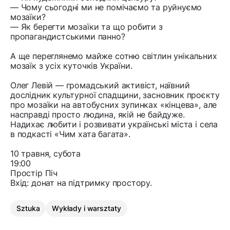
— Чому сьогодні ми не помічаємо та руйнуємо
мозаїки?
— Як берегти мозаїки та що робити з
пропагандистськими панно?
А ще переглянемо майже сотню світлин унікальних
мозаїк з усіх куточків України.
Олег Левій — громадський активіст, наївний
дослідник культурної спадщини, засновник проєкту
про мозаїки на автобусних зупинках «кінцева», але
насправді просто людина, якій не байдуже.
Надихає любити і розвивати українські міста і села
в подкасті «Чим хата багата».
10 травня, субота
19:00
Простір Піч
Вхід: донат на підтримку простору.
Sztuka
Wykłady i warsztaty