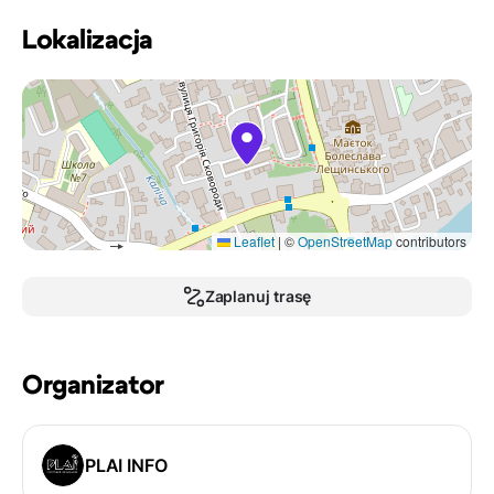
Lokalizacja
Leaflet
|
©
OpenStreetMap
contributors
Zaplanuj trasę
Organizator
PLAI INFO