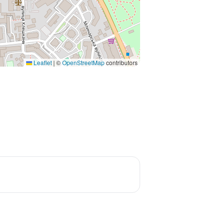
Leaflet
|
©
OpenStreetMap
contributors