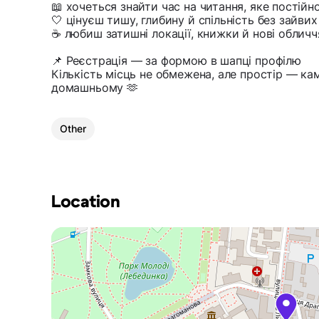
📖 хочеться знайти час на читання, яке постійн
🤍 цінуєш тишу, глибину й спільність без зайвих
☕️ любиш затишні локації, книжки й нові облич
📌 Реєстрація — за формою в шапці профілю
Кількість місць не обмежена, але простір — ка
домашньому 🫶
Other
Location