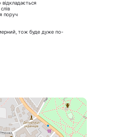
о відкладається
 слів
чя поруч
мерний, тож буде дуже по-