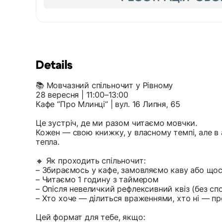
Details
📚 Мовчазний спільночит у Рівному
28 вересня | 11:00–13:00
Кафе “Про Млинці” | вул. 16 Липня, 65
Це зустріч, де ми разом читаємо мовчки.
Кожен — свою книжку, у власному темпі, але в 
тепла.
🔸 Як проходить спільночит:
– Збираємось у кафе, замовляємо каву або щос
– Читаємо 1 годину з таймером
– Опісля невеличкий рефлексивний квіз (без сп
– Хто хоче — ділиться враженнями, хто ні — 
Цей формат для тебе, якщо: