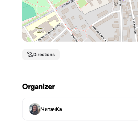
Directions
Organizer
ЧитачКа