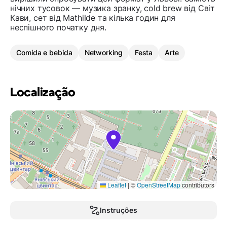
нічних тусовок — музика зранку, cold brew від Світ
Кави, сет від Mathilde та кілька годин для
неспішного початку дня.
Comida e bebida
Networking
Festa
Arte
Localização
Leaflet
|
©
OpenStreetMap
contributors
Instruções