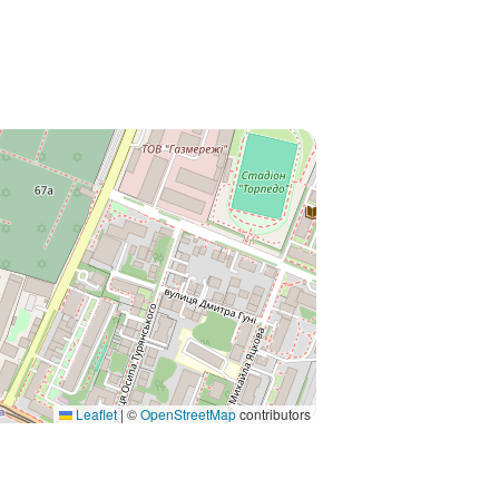
Leaflet
|
©
OpenStreetMap
contributors