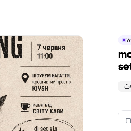
Wy
mo
se