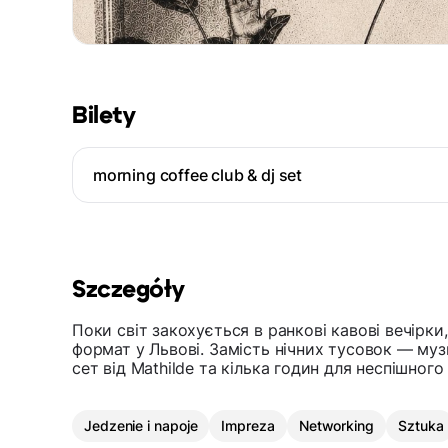
Bilety
morning coffee club & dj set
Szczegóły
Поки світ закохується в ранкові кавові вечірк
формат у Львові. Замість нічних тусовок — музи
сет від Mathilde та кілька годин для неспішного
Jedzenie i napoje
Impreza
Networking
Sztuka