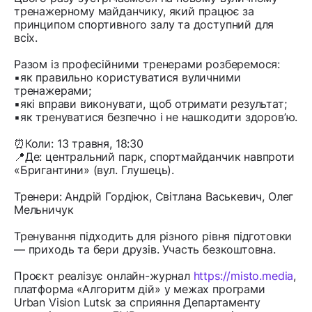
тренажерному майданчику, який працює за
принципом спортивного залу та доступний для
всіх.
Разом із професійними тренерами розберемося:
▪️як правильно користуватися вуличними
тренажерами;
▪️які вправи виконувати, щоб отримати результат;
▪️як тренуватися безпечно і не нашкодити здоров’ю.
⏰Коли: 13 травня, 18:30
📍Де: центральний парк, спортмайданчик навпроти
«Бригантини» (вул. Глушець).
Тренери: Андрій Гордіюк, Світлана Васькевич, Олег
Мельничук
Тренування підходить для різного рівня підготовки
— приходь та бери друзів. Участь безкоштовна.
Проєкт реалізує онлайн-журнал
https://misto.media
,
платформа «Алгоритм дій» у межах програми
Urban Vision Lutsk за сприяння Департаменту