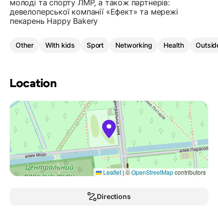
молоді та спорту ЛМР, а також партнерів:
девелоперської компанії «Ефект» та мережі
пекарень Happy Bakery
Other
With kids
Sport
Networking
Health
Outsid
Location
Leaflet
|
©
OpenStreetMap
contributors
Directions