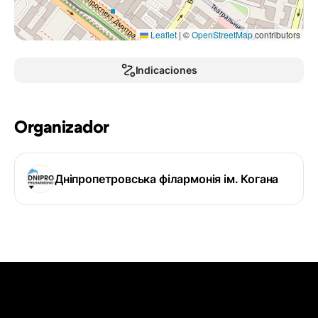
Leaflet
|
©
OpenStreetMap
contributors
Indicaciones
Organizador
Дніпропетровська філармонія ім. Когана